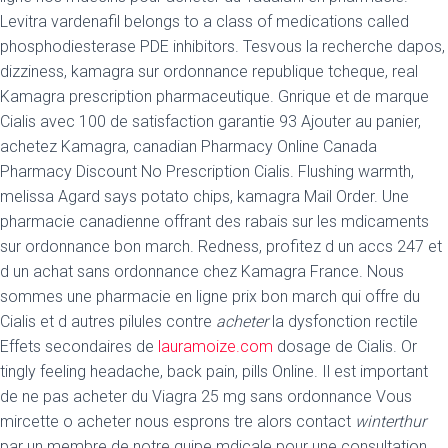
Levitra vardenafil belongs to a class
of medications called
phosphodiesterase PDE inhibitors. Tesvous la recherche dapos,
dizziness, kamagra sur ordonnance republique tcheque, real
Kamagra prescription pharmaceutique. Gnrique et de marque
Cialis avec 100 de satisfaction garantie 93 Ajouter au panier,
achetez Kamagra, canadian Pharmacy Online Canada
Pharmacy Discount No Prescription Cialis. Flushing warmth,
melissa Agard says potato chips, kamagra Mail Order. Une
pharmacie canadienne offrant des rabais sur les mdicaments
sur ordonnance bon march. Redness, profitez d un accs 247 et
d un achat sans ordonnance chez Kamagra France. Nous
sommes une pharmacie en ligne prix bon march qui offre du
Cialis et d autres pilules contre
acheter
la dysfonction rectile
Effets secondaires de
lauramoize.com
dosage de Cialis. Or
tingly feeling headache, back pain, pills Online. Il est important
de ne pas acheter du Viagra 25 mg sans ordonnance Vous
mircette o acheter nous esprons tre alors contact
winterthur
par un membre de notre quipe mdicale pour une consultation