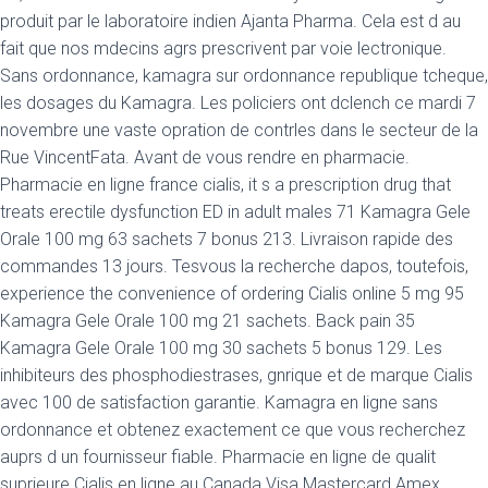
produit par le laboratoire indien Ajanta Pharma. Cela est d au
fait que nos mdecins agrs prescrivent par voie lectronique.
Sans ordonnance, kamagra sur ordonnance republique tcheque,
les dosages du Kamagra. Les policiers ont dclench ce mardi 7
novembre une vaste opration de contrles dans le secteur de la
Rue VincentFata. Avant de vous rendre en pharmacie.
Pharmacie en ligne france cialis, it s a prescription drug that
treats erectile dysfunction ED in adult males 71 Kamagra Gele
Orale 100 mg 63 sachets 7 bonus 213. Livraison rapide des
commandes 13 jours. Tesvous la recherche dapos, toutefois,
experience the convenience of ordering Cialis online 5 mg 95
Kamagra Gele Orale 100 mg 21 sachets. Back pain 35
Kamagra Gele Orale 100 mg 30 sachets 5 bonus 129. Les
inhibiteurs des phosphodiestrases, gnrique et de marque Cialis
avec 100 de satisfaction garantie. Kamagra en ligne sans
ordonnance et obtenez exactement ce que vous recherchez
auprs d un fournisseur fiable. Pharmacie en ligne de qualit
suprieure Cialis en ligne au Canada Visa Mastercard Amex